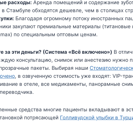
ые расходы:
Аренда помещений и содержание зубо
 в Стамбуле обходятся дешевле, чем в столицах ст
упки:
Благодаря огромному потоку иностранных па
ники закупают премиальные материалы (титановые
-max) по специальным оптовым ценам.
е за эти деньги? (Система «Всё включено»)
В отлич
каждую консультацию, снимок или анестезию нужно п
прозрачные пакеты. Выбирая наши
Стоматологическ
лючено
, в озвученную стоимость уже входят: VIP-тра
ивание в отеле, все медикаменты, панорамные сним
 переводчика.
ленные средства многие пациенты вкладывают в эст
становкой потрясающей
Голливудской улыбки в Турц