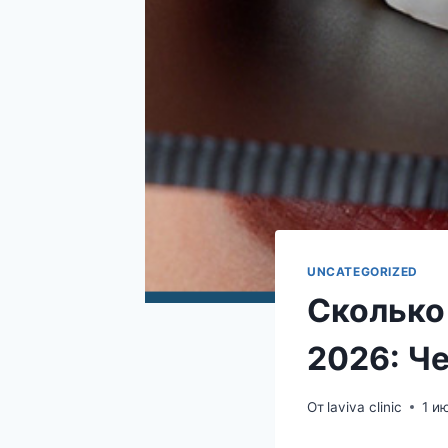
UNCATEGORIZED
Сколько
2026: Ч
От
laviva clinic
1 и