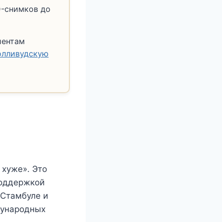
D-снимков до
иентам
олливудскую
 хуже». Это
поддержкой
 Стамбуле и
дународных