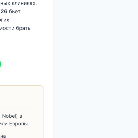
тных клиниках.
026
бьет
огих
мости брать
 Nobel) в
 или Европы.
 на