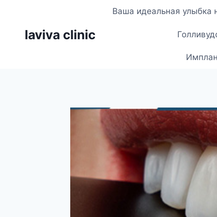
Перейти
Ваша идеальная улыбка 
к
laviva clinic
содержимому
Голливудс
Имплант