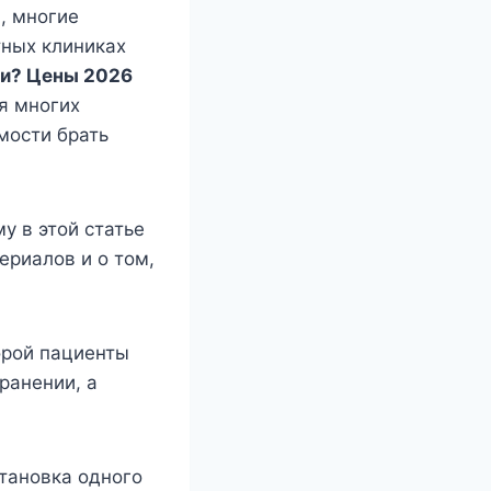
, многие
тных клиниках
ии? Цены 2026
я многих
мости брать
у в этой статье
ериалов и о том,
орой пациенты
ранении, а
тановка одного