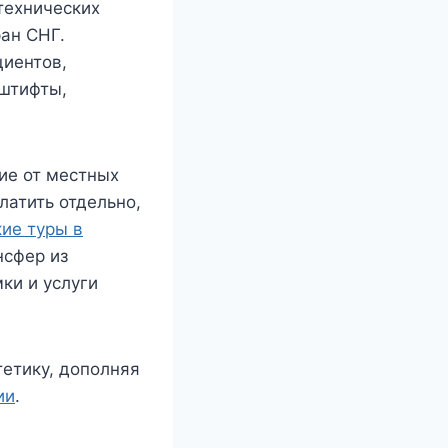
технических
ран СНГ.
циентов,
 штифты,
ие от местных
латить отдельно,
ие туры в
нсфер из
ки и услуги
етику, дополняя
ии
.