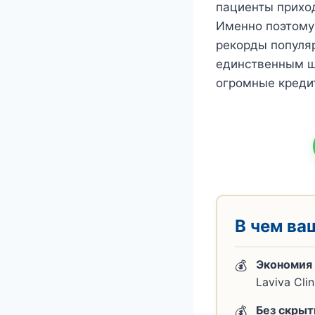
пациенты приход
Именно поэтому
рекорды популяр
единственным ш
огромные креди
В чем ва
Экономия 
Laviva Cli
Без скрыт