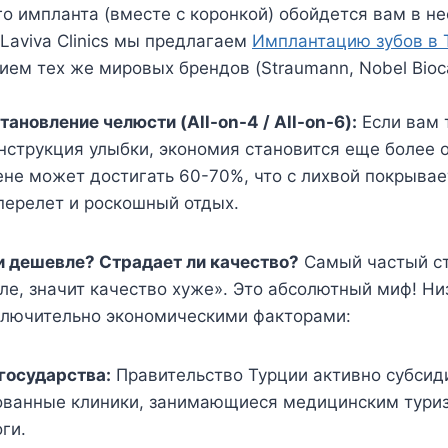
о импланта (вместе с коронкой) обойдется вам в не
 Laviva Clinics мы предлагаем
Имплантацию зубов в 
ием тех же мировых брендов (Straumann, Nobel Bioca
тановление челюсти (All-on-4 / All-on-6):
Если вам 
нструкция улыбки, экономия становится еще более 
ене может достигать 60-70%, что с лихвой покрыва
перелет и роскошный отдых.
и дешевле? Страдает ли качество?
Самый частый ст
ле, значит качество хуже». Это абсолютный миф! Ни
ключительно экономическими факторами:
государства:
Правительство Турции активно субсид
ованные клиники, занимающиеся медицинским тури
ги.