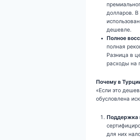
премиальног
долларов. В
использован
дешевле.
Полное восс
полная реко
Разница в ц
расходы на 
Почему в Турци
«Если это дешев
обусловлена ис
Поддержка 
сертифицир
для них нало