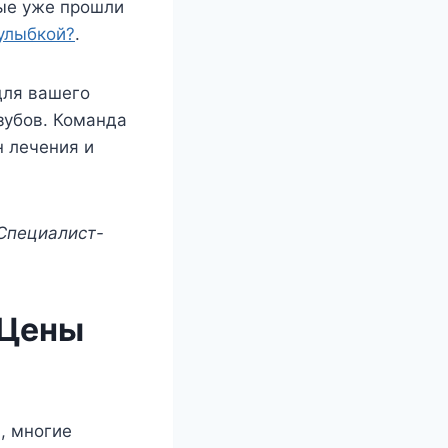
рые уже прошли
 улыбкой?
.
для вашего
зубов. Команда
н лечения и
Специалист-
 Цены
, многие