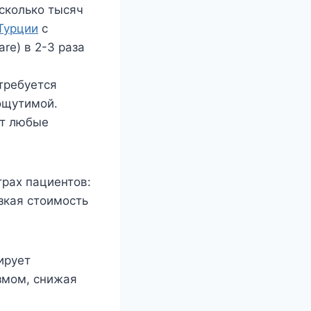
сколько тысяч
Турции
с
re) в 2-3 раза
требуется
ощутимой.
ет любые
рах пациентов:
зкая стоимость
ирует
змом, снижая