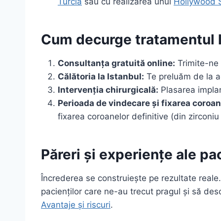
Turcia
sau cu realizarea unui
Hollywood 
Cum decurge tratamentul l
Consultanța gratuită online:
Trimite-ne 
Călătoria la Istanbul:
Te preluăm de la ae
Intervenția chirurgicală:
Plasarea implan
Perioada de vindecare și fixarea coroan
fixarea coroanelor definitive (din zirconi
Păreri și experiențe ale pac
Încrederea se construiește pe rezultate reale.
pacienților care ne-au trecut pragul și să des
Avantaje și riscuri
.