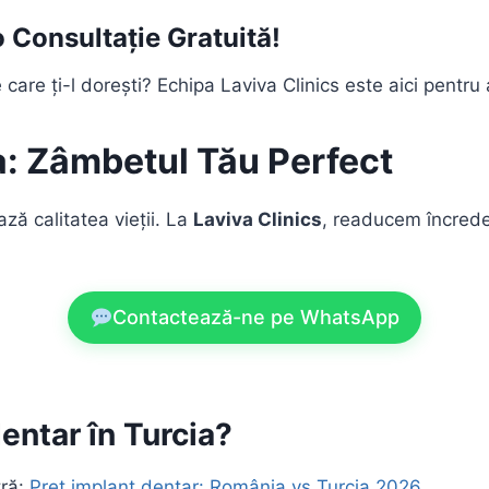
Consultație Gratuită!
care ți-l dorești? Echipa Laviva Clinics este aici pentru 
a: Zâmbetul Tău Perfect
ză calitatea vieții. La
Laviva Clinics
, readucem încreder
Contactează-ne pe WhatsApp
entar în Turcia?
tră:
Preț implant dentar: România vs Turcia 2026
.