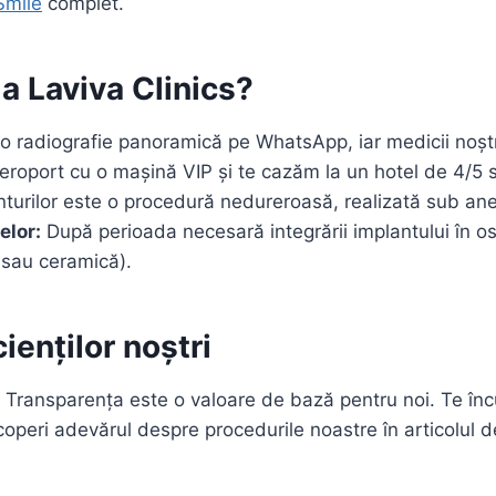
Smile
complet.
a Laviva Clinics?
o radiografie panoramică pe WhatsApp, iar medicii noștri 
roport cu o mașină VIP și te cazăm la un hotel de 4/5 s
turilor este o procedură nedureroasă, realizată sub ane
elor:
După perioada necesară integrării implantului în os 
u sau ceramică).
ienților noștri
 Transparența este o valoare de bază pentru noi. Te încu
coperi adevărul despre procedurile noastre în articolul 