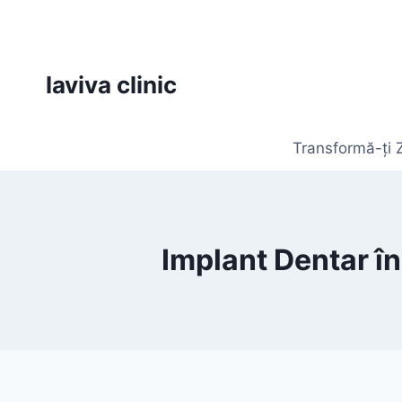
Skip
to
content
laviva clinic
Transformă-ți Z
Implant Dentar în