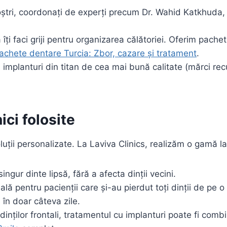
ștri, coordonați de experți precum Dr. Wahid Katkhuda, 
îți faci griji pentru organizarea călătoriei. Oferim pachet
achete dentare Turcia: Zbor, cazare și tratament
.
implanturi din titan de cea mai bună calitate (mărci re
ici folosite
uții personalizate. La Laviva Clinics, realizăm o gamă la
ingur dinte lipsă, fără a afecta dinții vecini.
ală pentru pacienții care și-au pierdut toți dinții de pe 
 în doar câteva zile.
dinților frontali, tratamentul cu implanturi poate fi com