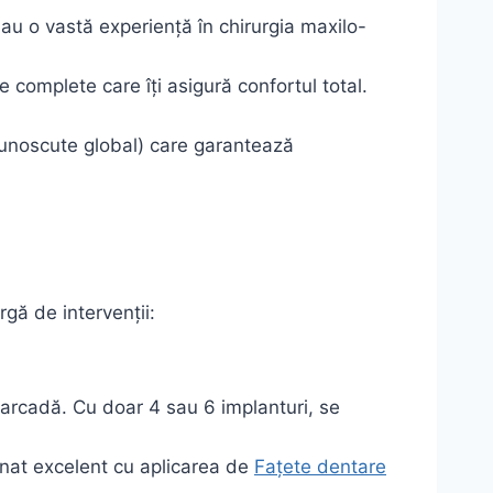
au o vastă experiență în chirurgia maxilo-
e complete care îți asigură confortul total.
cunoscute global) care garantează
rgă de intervenții:
o arcadă. Cu doar 4 sau 6 implanturi, se
binat excelent cu aplicarea de
Fațete dentare