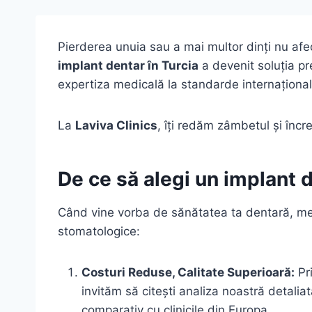
Pierderea unuia sau a mai multor dinți nu afe
implant dentar în Turcia
a devenit soluția pr
expertiza medicală la standarde internațional
La
Laviva Clinics
, îți redăm zâmbetul și încr
De ce să alegi un implant d
Când vine vorba de sănătatea ta dentară, meriț
stomatologice:
Costuri Reduse, Calitate Superioară:
Pri
invităm să citești analiza noastră detali
comparativ cu clinicile din Europa.