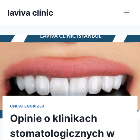
Przejdź
laviva clinic
do
treści
UNCATEGORIZED
Opinie o klinikach
stomatologicznych w