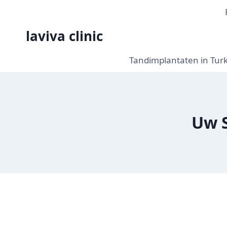
Doorgaan
naar
laviva clinic
inhoud
Tandimplantaten in Turkij
Uw S