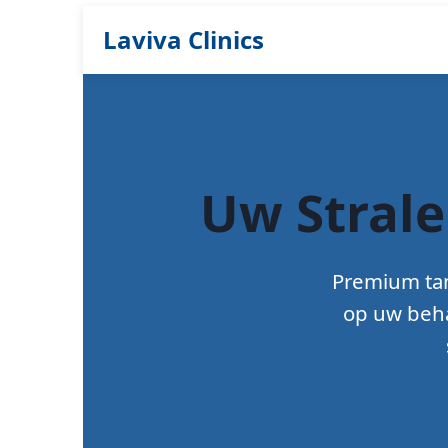
Laviva Clinics
Uw Strale
Premium tan
op uw beh